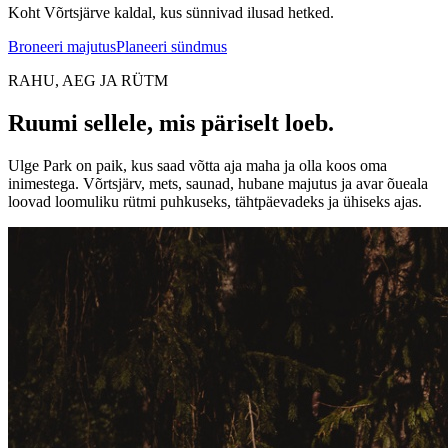
Koht Võrtsjärve kaldal, kus sünnivad ilusad hetked.
Broneeri majutus
Planeeri sündmus
RAHU, AEG JA RÜTM
Ruumi sellele, mis päriselt loeb.
Ulge Park on paik, kus saad võtta aja maha ja olla koos oma
inimestega. Võrtsjärv, mets, saunad, hubane majutus ja avar õueala
loovad loomuliku rütmi puhkuseks, tähtpäevadeks ja ühiseks ajas.