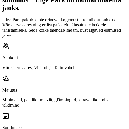
jaoks.
Ulge Park pakub kahte erinevat kogemust – rahulikku puhkust
Võrtsjärve ääres ning erilist paika elu tähtsaimate hetkede
tähistamiseks. Seda kõike täiendab sadam, kust algavad elamused
järvel.
Asukoht
Võrtsjärve ääres, Viljandi ja Tartu vahel
Majutus
Minimajad, paadikuuri sviit, glämpingud, karavanikohad ja
telkimine
Sündmused