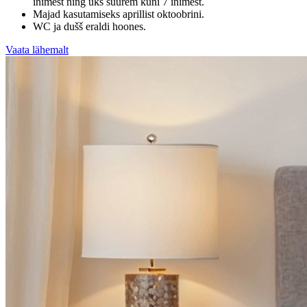
inimest ning üks suurem kuni 7 inimest.
Majad kasutamiseks aprillist oktoobrini.
WC ja dušš eraldi hoones.
Vaata lähemalt