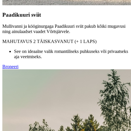
Paadikuuri sviit
Mullivanni ja kööginurgaga Paadikuuri sviit pakub kõiki mugavusi
ning ainulaadset vaadet Võrtsjärvele.
MAHUTAVUS 2 TÄISKASVANUT (+ 1 LAPS)
See on ideaalne valik romantiliseks puhkuseks või privaatseks
aja veetmiseks.
Broneeri