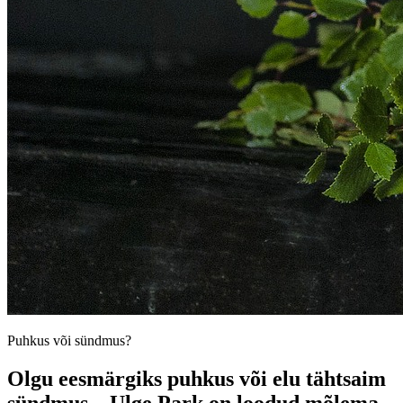
Puhkus või sündmus?
Olgu eesmärgiks puhkus või elu tähtsaim
sündmus – Ulge Park on loodud mõlema