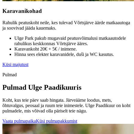
Karavanikohad
Rahulik peatuskoht neile, kes tulevad Võrtsjärve äärde matkaautoga
ja soovivad jääda kauemaks.
Ulge Park pakub mugavaid peatusvõimalusi matkaautodele
rahulikus keskkonnas Võrtsjärve ääres.
Karavankoht 20€ + 5€ / inimene.
Hinna sees elekter karavanidele, duši ja WC kasutus.
Küsi majutust
Pulmad
Pulmad Ulge Paadikuuris
Koht, kus teie päev saab hingata. Järveäärne loodus, mets,
õhtuvalgus, peosaal ja ruum teie inimestele. Ulge Paadikuur on koht
pulmadele, mis võivad olla päriselt teie nägu.
Vaata pulmapaika
Küsi pulmapakkumist