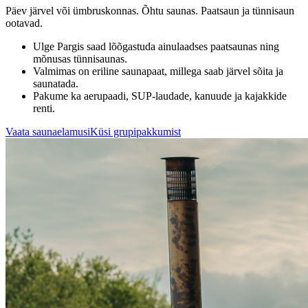
Päev järvel või ümbruskonnas. Õhtu saunas. Paatsaun ja tünnisaun
ootavad.
Ulge Pargis saad lõõgastuda ainulaadses paatsaunas ning
mõnusas tünnisaunas.
Valmimas on eriline saunapaat, millega saab järvel sõita ja
saunatada.
Pakume ka aerupaadi, SUP-laudade, kanuude ja kajakkide
renti.
Vaata saunaelamusi
Küsi grupipakkumist