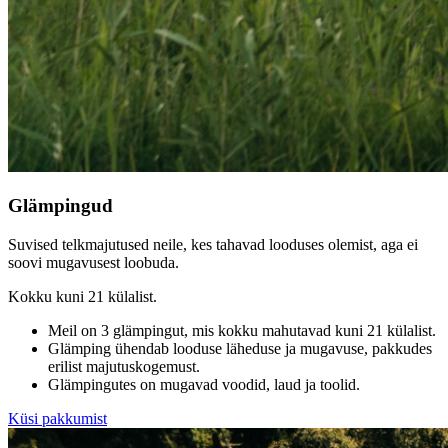
Glämpingud
Suvised telkmajutused neile, kes tahavad looduses olemist, aga ei
soovi mugavusest loobuda.
Kokku kuni 21 külalist.
Meil on 3 glämpingut, mis kokku mahutavad kuni 21 külalist.
Glämping ühendab looduse läheduse ja mugavuse, pakkudes
erilist majutuskogemust.
Glämpingutes on mugavad voodid, laud ja toolid.
Küsi pakkumist